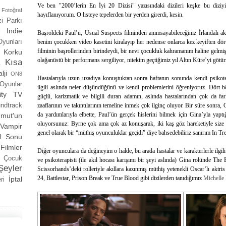
Ve ben "2000’lerin En İyi 20 Dizisi" yazısındaki dizileri keşke bu diziyi
Fotoğraf
hayıflanıyorum. O listeye tepelerden bir yerden girerdi, kesin.
i Parkı
Indie
i
Başroldeki Paul’ü, Usual Suspects filminden anımsayabileceğiniz İrlandalı a
Oyunları
benim çocukken video kasetini kiralayıp her nedense onlarca kez keyiften dör
filminin başrollerinden birindeydi, bir nevi çocukluk kahramanım haline gelmişt
Korku
olağanüstü bir performans sergiliyor, nitekim geçtiğimiz yıl Altın Küre’yi göt
a Kısa
lji
ON8
Hastalarıyla uzun uzadıya konuştuktan sonra haftanın sonunda kendi psikotera
Oyunlar
ilgili aslında neler düşündüğünü ve kendi problemlerini öğreniyoruz. Dört b
ity TV
güçlü, karizmatik ve bilgili duran adamın, aslında hastalarından çok da 
ndtrack
zaaflarının ve takıntılarının temeline inmek çok ilginç oluyor. Bir süre sonra
da yardımlarıyla elbette, Paul’ün gerçek hislerini bilmek için Gina’yla yap
mut'un
oluyorsunuz: Byrne çok ama çok az konuşarak, iki kaş göz hareketiyle size g
Vampir
genel olarak bir “müthiş oyunculuklar geçidi” diye bahsedebiliriz sanırım In Tr
ıl Sonu
Filmler
Diğer oyunculara da değineyim o halde, bu arada hastalar ve karakterlerle ilgil
Çocuk
ve psikoterapisti (ile akıl hocası karışımı bir şeyi aslında) Gina rolünde T
eyler
Scissorhands’deki rolleriyle akıllara kazınmış müthiş yetenekli Oscar’lı aktri
24, Battlestar, Prison Break ve True Blood gibi dizilerden tanıdığımız
Michelle
İptal
ri