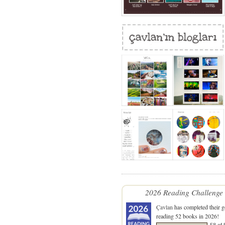
2026 Reading Challenge
Çavlan
has completed their g
reading 52 books in 2026!