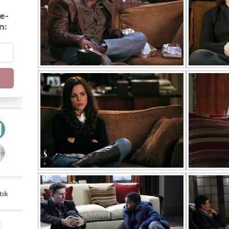
e-
n:
tık