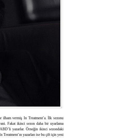
ece ilham vermiş In Treatment’a. İlk sezonu
ş yani. Fakat ikinci sezon daha bir uyarlama
 ABD’li yazarlar. Örneğin ikinci sezondaki
 Treatment’ın yazarları ise bu çift için yeni