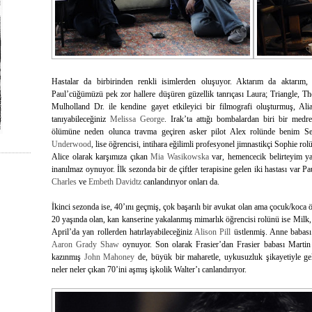
Hastalar da birbirinden renkli isimlerden oluşuyor. Aktarım da aktarı
Paul’cüğümüzü pek zor hallere düşüren güzellik tanrıçası Laura; Triangle, T
Mulholland Dr. ile kendine gayet etkileyici bir filmografi oluşturmuş, A
tanıyabileceğiniz
Melissa George
. Irak’ta attığı bombalardan biri bir med
ölümüne neden olunca travma geçiren asker pilot Alex rolünde benim 
Underwood
, lise öğrencisi, intihara eğilimli profesyonel jimnastikçi Sophie 
Alice olarak karşımıza çıkan
Mia Wasikowska
var, hemencecik belirteyim ya
inanılmaz oynuyor. İlk sezonda bir de çiftler terapisine gelen iki hastası var Pa
Charles
ve
Embeth Davidtz
canlandırıyor onları da.
İkinci sezonda ise, 40’ını geçmiş, çok başarılı bir avukat olan ama çocuk/koca
20 yaşında olan, kan kanserine yakalanmış mimarlık öğrencisi rolünü ise Milk
April’da yan rollerden hatırlayabileceğiniz
Alison Pill
üstlenmiş. Anne babası
Aaron Grady Shaw
oynuyor. Son olarak Frasier’dan Frasier babası Martin 
kazınmış
J
ohn Mahoney
de, büyük bir maharetle, uykusuzluk şikayetiyle ge
neler neler çıkan 70’ini aşmış işkolik Walter’ı canlandırıyor.