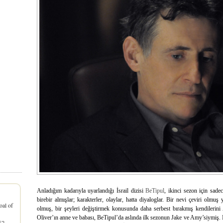
Anladığım kadarıyla uyarlandığı İsrail dizisi
BeTipul
, ikinci sezon için sad
birebir almışlar; karakterler, olaylar, hatta diyaloglar. Bir nevi çeviri olmu
oal of
olmuş, bir şeyleri değiştirmek konusunda daha serbest bırakmış kendilerini
Oliver’ın anne ve babası, BeTipul’da aslında ilk sezonun Jake ve Amy’siymiş. In