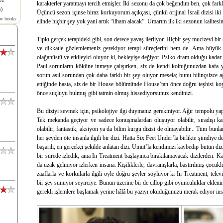
52
karakterler yaratmayı tercih etmişler. İki sezonu da çok beğendim ben, çok farklı
)
Üçüncü sezon içinse biraz korkuyorum açıkçası, çünkü orijinal İsrail dizisi ik
ew books
elinde hiçbir şey yok yani artık “ilham alacak”. Umarım ilk iki sezonun kalites
Tıpkı gerçek terapideki gibi, son derece yavaş ilerliyor. Hiçbir şey mucizevi bi
ve dikkatle gözlemlemeniz gerekiyor terapi süreçlerini hem de. Ama büyük 
olağanüstü ve etkileyici oluyor ki, bekleyişe değiyor. Psiko-dram olduğu kadar
Paul sorunların köküne inmeye çalışırken, siz de kendi koltuğunuzdan kafa y
sorun asıl sorundan çok daha farklı bir şey oluyor mesela; bunu bilinçsizce a
ettiğinde hasta, siz de bir House bölümünde House’tan önce doğru teşhisi k
önce suçluyu bulmuş gibi tatmin olmuş hissediyorsunuz kendinizi.
Bu diziyi sevmek için, psikolojiye ilgi duymanız gerekmiyor. Ağır tempolu yapı
Tek mekanda geçiyor ve sadece konuşmalardan oluşuyor olabilir, sıradışı ka
olabilir, fantastik, aksiyon ya da bilim kurgu dizisi de olmayabilir... Tüm bun
her şeyden öte insanla ilgili bir dizi. Hatta Six Feet Under’la birlikte şimdiye 
başarılı, en gerçekçi şekilde anlatan dizi. Umut’la kendimizi kaybedip bütün dizi
bir sürede izledik, ama In Treatment başlayınca bırakılamayacak dizilerden. Kar
da uzak gelmiyor izlerken insana. Kişiliklerle, davranışlarla, bastırılmış çocukl
zaaflarla ve korkularla ilgili öyle doğru şeyler söylüyor ki In Treatment, tel
bir şey sunuyor seyirciye. Bunun üzerine bir de cillop gibi oyunculuklar eklen
gerekli işlemlere başlamak yerine hâlâ bu yazıyı okuduğunuzu merak ediyor ins