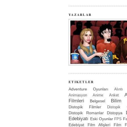
YAZARLAR
ETIKETLER
Adventure Oyunları
Alıntı
A
Animasyon
Anime
Anket
Filmleri
Bilim 
Belgesel
Distopik Filmler
Distopik 
Distopik Romanlar
Distopya
Edebiyatı
Eski Oyunlar
Fa
FPS
Edebiyat
Film Afişleri
Film Fe