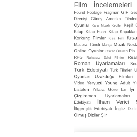
Film İncelemeleri
GIF
Found Footage
Fragman
Gez
Direnişi
Güney Amerika Filmler
Oyunlar
Keşif 
Kara Mizah
Kediler
Kitap
Kitap Fuarı
Kitap Kapakları
Kıs
Korkunç Filmler
Kısa Film
Müzik
Nosta
Macera Tüneli
Manga
Online Oyunlar
Pis 
Oscar Ödülleri
Real
RPG
Rahatsız Edici Filmler
Roman Uyarlamaları
Sou
Türk Edebiyatı
U
Türk Filmleri
Oyunları
Uzakdoğu Filmleri
Yeryüzü
Young Adult
Y
Video
Listeleri
Yıllara Göre En İyi 
Çizgiroman Uyarlamaları
İlham Verici Ş
Edebiyatı
İlkgençlik Edebiyatı
İngiliz Dizile
Olmuş Diziler
Şiir