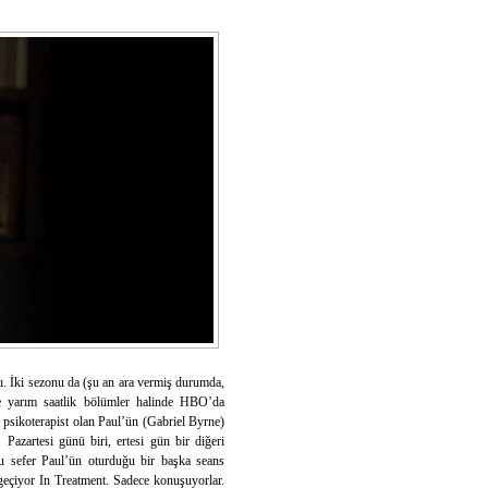
klı. İki sezonu da (şu an ara vermiş durumda,
e yarım saatlik bölümler halinde HBO’da
 psikoterapist olan Paul’ün (Gabriel Byrne)
 Pazartesi günü biri, ertesi gün bir diğeri
u sefer Paul’ün oturduğu bir başka seans
 geçiyor In Treatment. Sadece konuşuyorlar.