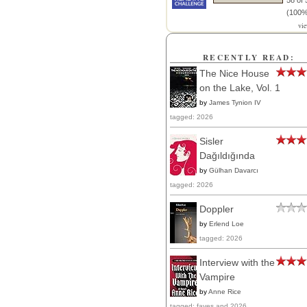
58 of 
(100%
vi
RECENTLY READ:
The Nice House
on the Lake, Vol. 1
by
James Tynion IV
tagged: 2026
Sisler
Dağıldığında
by
Gülhan Davarcı
tagged: 2026
Doppler
by
Erlend Loe
tagged: 2026
Interview with the
Vampire
by
Anne Rice
tagged: faves and 2026