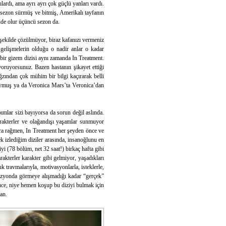
lardı, ama ayrı ayrı çok güçlü yanları vardı.
i sezon sürmüş ve bitmiş, Amerikalı tayfanın
inde olur üçüncü sezon da.
r şekilde çözülmüyor, biraz kafanızı vermeniz
gelişmelerin olduğu o nadir anlar o kadar
 bir gizem dizisi aynı zamanda In Treatment.
oruyorsunuz. Bazen hastanın şikayet ettiği
ğzından çok mühim bir bilgi kaçırarak belli
oymuş ya da Veronica Mars’ta Veronica’dan
mlar sizi bayıyorsa da sorun değil aslında.
rakterler ve olağandışı yaşamlar sunmuyor
lara rağmen, In Treatment her şeyden önce ve
dek izlediğim diziler arasında, insanoğlunu en
yi (78 bölüm, net 32 saat!) birkaç hafta gibi
akterler karakter gibi gelmiyor, yaşadıkları
uk travmalarıyla, motivasyonlarla, isteklerle,
evizyonda görmeye alışmadığı kadar “gerçek”
ince, niye hemen koşup bu diziyi bulmak için
an.