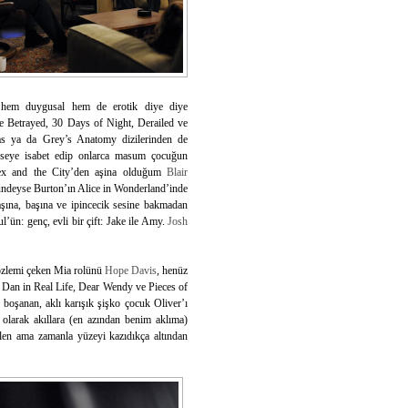
m, hem duygusal hem de erotik diye diye
he Betrayed, 30 Days of Night, Derailed ve
lias ya da Grey’s Anatomy dizilerinden de
reseye isabet edip onlarca masum çocuğun
Sex and the City’den aşina olduğum
Blair
rolündeyse Burton’ın Alice in Wonderland’inde
şına, başına ve ipincecik sesine bakmadan
ul’ün: genç, evli bir çift: Jake ile Amy.
Josh
 özlemi çeken Mia rolünü
Hope Davis
, henüz
, Dan in Real Life, Dear Wendy ve Pieces of
 boşanan, aklı karışık şişko çocuk Oliver’ı
olarak akıllara (en azından benim aklıma)
len ama zamanla yüzeyi kazıdıkça altından