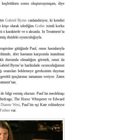
 keşfettikten sonra oluştursaymışım, diye
ktör
Gabriel Byrne
canlandırıyor, ki kendisi
t köşe olarak izlediğim
Gothic
isimli korku
i o karakterle ve o aksanla. In Treatment’ta
ürmüş dizideki oyunculuğuyla.
pistine gittiğinde Paul, onun hastalarıyla
ölümde, dört hastanın karşısında inanılmaz
farklı durumda olmadığını görmek, onun da
, Gabriel Byrne’ın harikulade oyunculuğunun
tığı seansları beklemeye gereksinim duymaz
erekli ipuçlarının tamamını veriyor. Zaten
eatment’tan.
i de bilgi vermiş olurum: Paul’ün meslektaşı
he Birdcage, The Horse Whisperer ve Edward
s
Dianne West
, Paul’ün eşi Kate rolündeyse
 Forbes
var.