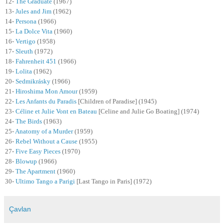
12-
The Graduate
(1967)
13-
Jules and Jim
(1962)
14-
Persona
(1966)
15-
La Dolce Vita
(1960)
16-
Vertigo
(1958)
17-
Sleuth
(1972)
18-
Fahrenheit 451
(1966)
19-
Lolita
(1962)
20-
Sedmikrásky
(1966)
21-
Hiroshima Mon Amour
(1959)
22-
Les Anfants du Paradis
[
Children of Paradise
]
(1945)
23-
Céline et Julie Vont en Bateau
[
Celine and Julie Go Boating
]
(1974)
24-
The Birds
(1963)
25-
Anatomy of a Murder
(1959)
26-
Rebel Without a Cause
(1955)
27-
Five Easy Pieces
(1970)
28-
Blowup
(1966)
29-
The Apartment
(1960)
30-
Ultimo Tango a Parigi
[Last Tango in Paris] (1972)
Çavlan