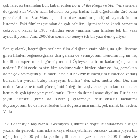
çok izleyici tarafından kült kabul edilen
Lord of the Rings
ve
Star Wars
serileri
de (gerçi Star Wars'u nasıl izlemem bu yaşa kadar, hadi diğerlerinin türü bana
göre değil ama Star Wars açısından biraz utandım şimdi) olmayacak benim
listemde. Eski filmler açısından da çok cahilim, ilgimi sadece kendi zamanım
çekiyor, o kadar ki 1980 yılından önce yapılmış tüm filmlere tek bir yazı
ayırabiliyorum. Ama 2000'den sonra her seneye tek bir yazı denk geliyor.
Sonuç olarak, kaçırdığım tonlarca film olduğuna emin olduğum gibi, listeme
giren filmleri beğeneceğinize dair garanti de vermiyorum. Kendimi hiç mi hiç
bir film eksperi olarak görmüyorum :) Öyleyse nedir bu kadar uğraşmamın
nedeni? Belki zevki benim film zevkime yakın birileri okur ve "Aa, gerçekten
de ne çok sevmiştim şu filmleri, ama dur bakiym bilmediğim filmler de varmış
burada, bir yerden bulup izleyeyim bunları" der, izler, mutlu olur. Bu, ana
neden. Ama elbette safi yüce gönüllü değilim, arşivleme açısından bu listeler
benim de çok işime yarayacak sanki.. Buna da ikincil amaç diyelim. Bir de her
şeyin listesini (biraz da suyunu) çıkarmaya dair obsesif merakımı
doyuruyorum, bu da nedenlerden biri doğrusu ama minik, pek minik bir neden.
Valla.
1980 öncesiyle başlıyoruz. Geçmişten günümüze doğru bir sıralamayla diğer
yazılar da gelecek, ama arka arkaya olamayabilirler, birazcık zaman yiyen bir
uğraş bu :) 2008 yılında çekilmiş filmler son yazı olacak; 2009 filmleriyle