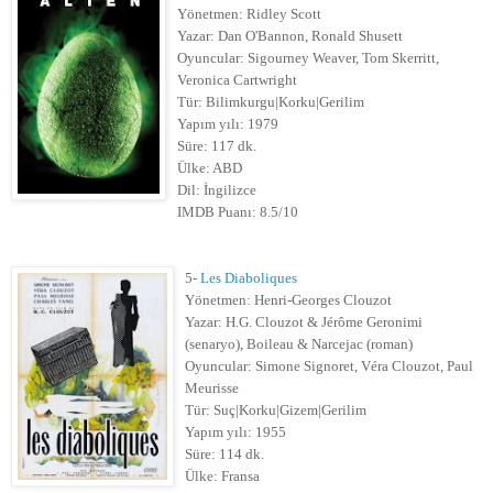
Yönetmen: Ridley Scott
Yazar: Dan O'Bannon, Ronald Shusett
Oyuncular: Sigourney Weaver, Tom Skerritt,
Veronica Cartwright
Tür: Bilimkurgu|Korku|Gerilim
Yapım yılı: 1979
Süre: 117 dk.
Ülke: ABD
Dil: İngilizce
IMDB Puanı: 8.5/10
5-
Les Diaboliques
Yönetmen: Henri-Georges Clouzot
Yazar: H.G. Clouzot & Jérôme Geronimi
(senaryo), Boileau & Narcejac (roman)
Oyuncular: Simone Signoret, Véra Clouzot, Paul
Meurisse
Tür: Suç|Korku|Gizem|Gerilim
Yapım yılı: 1955
Süre: 114 dk.
Ülke: Fransa