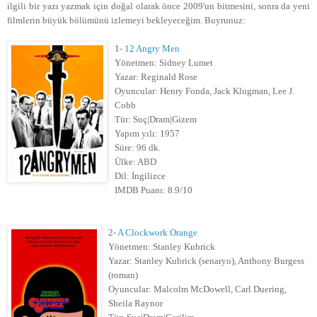
ilgili bir yazı yazmak için doğal olarak önce 2009'un bitmesini, sonra da yeni
filmlerin büyük bölümünü izlemeyi bekleyeceğim. Buyrunuz:
1-
12 Angry Men
Yönetmen: Sidney Lumet
Yazar: Reginald Rose
Oyuncular: Henry Fonda, Jack Klugman, Lee J.
Cobb
Tür: Suç|Dram|Gizem
Yapım yılı: 1957
Süre: 96 dk.
Ülke: ABD
Dil: İngilizce
IMDB Puanı: 8.9/10
2-
A Clockwork Orange
Yönetmen: Stanley Kubrick
Yazar: Stanley Kubrick (senaryo), Anthony Burgess
(roman)
Oyuncular: Malcolm McDowell, Carl Duering,
Sheila Raynor