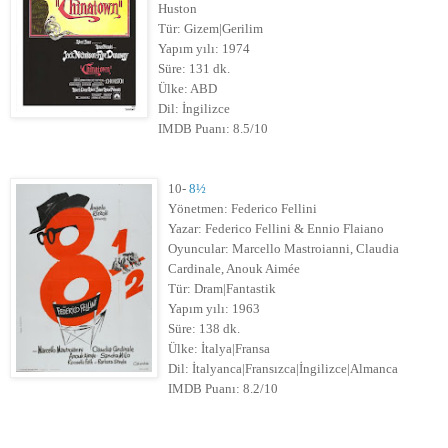
Huston
Tür: Gizem|Gerilim
Yapım yılı: 1974
Süre: 131 dk.
Ülke: ABD
Dil: İngilizce
IMDB Puanı: 8.5/10
10-
8½
Yönetmen: Federico Fellini
Yazar: Federico Fellini & Ennio Flaiano
Oyuncular: Marcello Mastroianni, Claudia
Cardinale, Anouk Aimée
Tür: Dram|Fantastik
Yapım yılı: 1963
Süre: 138 dk.
Ülke: İtalya|Fransa
Dil: İtalyanca|Fransızca|İngilizce|Almanca
IMDB Puanı: 8.2/10