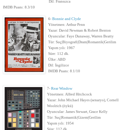
Dil: Fransızca
IMDB Puanı: 8.3/10
6-
Bonnie and Clyde
Yönetmen: Arthur Penn
Yazar: David Newman & Robert Benton
Oyuncular: Faye Dunaway, Warren Beatty
Tür: Suç|Biyografi|Dram|Romantik|Gerilim
Yapım yılı: 1967
Süre: 112 dk.
Ülke: ABD
Dil: İngilizce
IMDB Puanı: 8.1/10
7-
Rear Window
Yönetmen: Alfred Hitchcock
Yazar: John Michael Hayes (senaryo), Cornell
Woolrich (öykü)
Oyuncular: James Stewart, Grace Kelly
Tür: Suç|Romantik|Gizem|Gerilim
Yapım yılı: 1954
Süre: 112 dk.