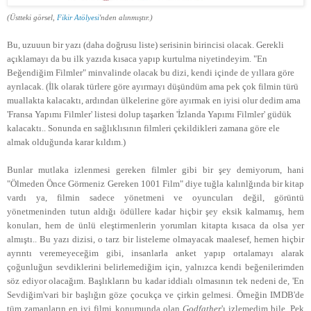
(Üstteki görsel,
Fikir Atölyesi
'nden alınmıştır.)
Bu, uzuuun bir yazı (daha doğrusu liste) serisinin birincisi olacak. Gerekli
açıklamayı da bu ilk yazıda kısaca yapıp kurtulma niyetindeyim. "En
Beğendiğim Filmler" minvalinde olacak bu dizi, kendi içinde de yıllara göre
ayrılacak. (İlk olarak türlere göre ayırmayı düşündüm ama pek çok filmin türü
muallakta kalacaktı, ardından ülkelerine göre ayırmak en iyisi olur dedim ama
'Fransa Yapımı Filmler' listesi dolup taşarken 'İzlanda Yapımı Filmler' güdük
kalacaktı.. Sonunda en sağlıklısının filmleri çekildikleri zamana göre ele
almak olduğunda karar kıldım.)
Bunlar mutlaka izlenmesi gereken filmler gibi bir şey demiyorum, hani
"Ölmeden Önce Görmeniz Gereken 1001 Film" diye tuğla kalınlğında bir kitap
vardı ya, filmin sadece yönetmeni ve oyuncuları değil, görüntü
yönetmeninden tutun aldığı ödüllere kadar hiçbir şey eksik kalmamış, hem
konuları, hem de ünlü eleştirmenlerin yorumları kitapta kısaca da olsa yer
almıştı.. Bu yazı dizisi, o tarz bir listeleme olmayacak maalesef, hemen hiçbir
ayrıntı veremeyeceğim gibi,
insanlarla anket yapıp ortalamayı alarak
çoğunluğun sevdiklerini belirlemediğim için, yalnızca kendi beğenilerimden
söz ediyor olacağım.
Başlıkların bu kadar iddialı olmasının tek nedeni de, 'En
Sevdiğim'vari bir başlığın göze çocukça ve çirkin gelmesi. Örneğin IMDB'de
tüm zamanların en iyi filmi konumunda olan
Godfather
'ı izlemedim bile. Pek