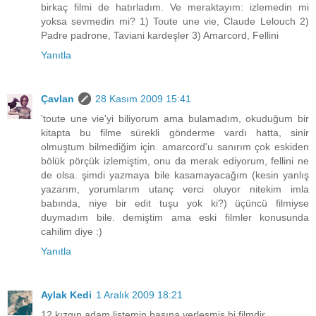
birkaç filmi de hatırladım. Ve meraktayım: izlemedin mi
yoksa sevmedin mi? 1) Toute une vie, Claude Lelouch 2)
Padre padrone, Taviani kardeşler 3) Amarcord, Fellini
Yanıtla
Çavlan
28 Kasım 2009 15:41
'toute une vie'yi biliyorum ama bulamadım, okuduğum bir
kitapta bu filme sürekli gönderme vardı hatta, sinir
olmuştum bilmediğim için. amarcord'u sanırım çok eskiden
bölük pörçük izlemiştim, onu da merak ediyorum, fellini ne
de olsa. şimdi yazmaya bile kasamayacağım (kesin yanlış
yazarım, yorumlarım utanç verci oluyor nitekim imla
babında, niye bir edit tuşu yok ki?) üçüncü filmiyse
duymadım bile. demiştim ama eski filmler konusunda
cahilim diye :)
Yanıtla
Aylak Kedi
1 Aralık 2009 18:21
12 kızgın adam listemin başına yerleşmiş bi filmdir